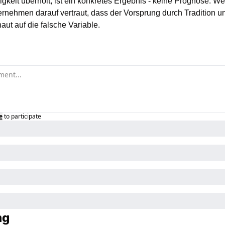
keit überholt, ist ein konkretes Ergebnis - keine Prognose. Wer 
nehmen darauf vertraut, dass der Vorsprung durch Tradition un
haut auf die falsche Variable.
e
to participate
ng