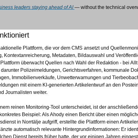
iness leaders staying ahead of AI 
— without the technical ove
ktioniert
daktionelle Plattform, die vor dem CMS ansetzt und Quellenmonit
g, Kontextanreicherung, Metadaten, Bildauswahl und Veröffentl
 Plattform überwacht Quellen nach Wahl der Redaktion - bei Allt 
, darunter Polizeimeldungen, Gerichtsverfahren, kommunale Do
ungen, Immobilienverkäufe, Unwetterwarnungen und Tierbeobach
Meldungen mit einem KI-generierten Artikelentwurf an den Postei
d Journalisten weiter.
em reinen Monitoring-Tool unterscheidet, ist der anschließende
n konkretes Beispiel: Als Ahody einen Bericht über einen möglic
enst in Norrtälje aufgriff, erstellte die Plattform einen Artikelen
nzte automatisch relevante Hintergrundinformationen: Er identif
lchen Dienst bereits früher hatte, der vor einigen Jahren eingeste