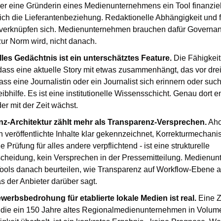
r eine Gründerin eines Medienunternehmens ein Tool finanziell 
ich die Lieferantenbeziehung. Redaktionelle Abhängigkeit und fi
 verknüpfen sich. Medienunternehmen brauchen dafür Governanc
ur Norm wird, nicht danach.
les Gedächtnis ist ein unterschätztes Feature. 
Die Fähigkeit
ass eine aktuelle Story mit etwas zusammenhängt, das vor drei 
dass eine Journalistin oder ein Journalist sich erinnern oder such
ibhilfe. Es ist eine institutionelle Wissensschicht. Genau dort ent
er mit der Zeit wächst.
z-Architektur zählt mehr als Transparenz-Versprechen.
 Aho
 veröffentlichte Inhalte klar gekennzeichnet, Korrekturmechani
 Prüfung für alles andere verpflichtend - ist eine strukturelle 
cheidung, kein Versprechen in der Pressemitteilung. Medienun
Tools danach beurteilen, wie Transparenz auf Workflow-Ebene aus
 der Anbieter darüber sagt.
werbsbedrohung für etablierte lokale Medien ist real. 
Eine 
 die ein 150 Jahre altes Regionalmedienunternehmen in Volume