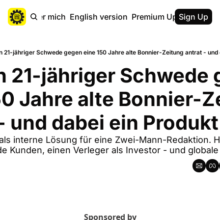
ebsite
Über mich
English version
Premium Upgrade
Sign Up
Kaff
n 21-jähriger Schwede gegen eine 150 Jahre alte Bonnier-Zeitung antrat - und 
n 21-jähriger Schwede 
50 Jahre alte Bonnier-Ze
 - und dabei ein Produk
s interne Lösung für eine Zwei-Mann-Redaktion. H
e Kunden, einen Verleger als Investor - und global
Sponsored by