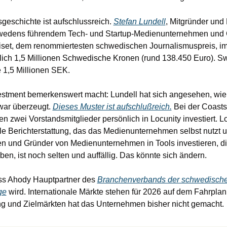
geschichte ist aufschlussreich. 
Stefan Lundell
, Mitgründer und 
wedens führendem Tech- und Startup-Medienunternehmen und 
riset, dem renommiertesten schwedischen Journalismuspreis, im 
nlich 1,5 Millionen Schwedische Kronen (rund 138.450 Euro). Sw
e 1,5 Millionen SEK.
estment bemerkenswert macht: Lundell hat sich angesehen, wie
 war überzeugt. 
Dieses Muster ist aufschlußreich.
 Bei der Coast
en zwei Vorstandsmitglieder persönlich in Locunity investiert. Lo
e Berichterstattung, das das Medienunternehmen selbst nutzt und
 und Gründer von Medienunternehmen in Tools investieren, die
eiben, ist noch selten und auffällig. Das könnte sich ändern.
ass Ahody Hauptpartner des 
Branchenverbands der schwedische
ge
 wird. Internationale Märkte stehen für 2026 auf dem Fahrplan 
g und Zielmärkten hat das Unternehmen bisher nicht gemacht.