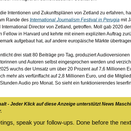
ie Intentionen und Zukunftsplänen von Zetland zu erfahren, ha
 am Rande des 
International Journalism Festival in Perugia
 mit 
 International Director von Zetland, getroffen. Moll gab 2020 d
 Fellow in Harvard und kehrte mit einem expliziten Auftrag zurü
emark aufgebaut hat, auf andere europäische Märkte übertrage
ntlicht drei statt 80 Beiträge pro Tag, produziert Audioversionen a
torinnen und Autoren selbst eingesprochen werden und verzichte
025 wuchs der Umsatz um über 20 Prozent auf 7,6 Millionen Eu
ch mehr als verfünffacht auf 2,8 Millionen Euro, und die Mitglied
 Stunden Audio pro Monat. So sieht ein funktionierendes leserfin
lt - Jeder Klick auf diese Anzeige unterstützt News Maschi
.
ngs, speak your follow-ups. Done before the next