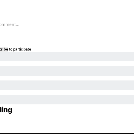
cribe
to participate
ding