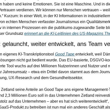
n haben und keine Emotionen. Sie ist eine Maschine. Und in di
Vertrauen verdienen. Wir können nur Menschen vertrauen – weil w
“ Kurzum: In einer Welt, in der KI Informationen in industrielle
t von echten Menschen verfasster Journalismus ein Qualitätsmerk
siv in internen Prozessen ein die publikums-zugewandte Seite bli
ser Grundsatz 
erinnert an die KI-Leitlinien des US-Magazins The
gelauncht, weiter entwickelt, ans Team ve
n eigenes KI-Transkriptionstool 
Good Tape 
entwickelt, weil Dän
ösungen nicht gut bedient wurde. Das EU-basierte, DSGVO-kon
erte Tool wuchs auf drei Millionen Nutzerinnen und Nutzer und ru
ar Jahresumsatz – etwa ein Drittel davon stammt aus dem Journa
tung, UX-Research und dem Gesundheitssektor.
e Zetland seine Anteile an Good Tape ans eigene Management-T
d 2,3 Millionen Euro soll in das Unternehmen Zetland reinvestie
stolz auf das Unternehmen – aber es hat sich weiterentwickelt“, s
aaS-Produkt zu betreiben ist nun mal ein anderes Geschäft als 