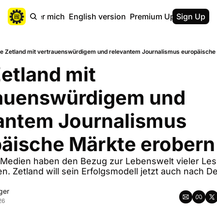
ebsite
Über mich
English version
Premium Upgrade
Sign Up
Kaff
e Zetland mit vertrauenswürdigem und relevantem Journalismus europäische M
etland mit 
auenswürdigem und 
antem Journalismus 
äische Märkte erobern 
e Medien haben den Bezug zur Lebenswelt vieler Les
n. Zetland will sein Erfolgsmodell jetzt auch nach D
ger
26