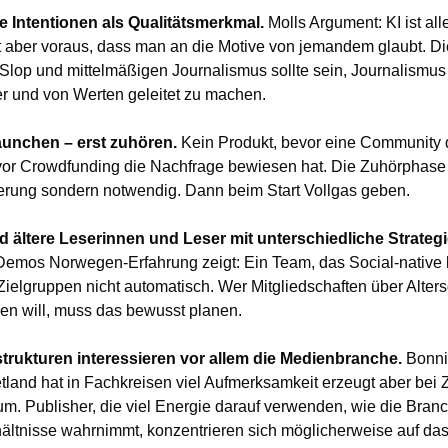
e Intentionen als Qualitätsmerkmal. 
Molls Argument: KI ist alle
t aber voraus, dass man an die Motive von jemandem glaubt. Die
-Slop und mittelmäßigen Journalismus sollte sein, Journalismus s
er und von Werten geleitet zu machen.
launchen – erst zuhören. 
Kein Produkt, bevor eine Community da
or Crowdfunding die Nachfrage bewiesen hat. Die Zuhörphase i
erung sondern notwendig. Dann beim Start Vollgas geben.
d ältere Leserinnen und Leser mit unterschiedliche Strategi
Demos Norwegen-Erfahrung zeigt: Ein Team, das Social-native k
 Zielgruppen nicht automatisch. Wer Mitgliedschaften über Alter
en will, muss das bewusst planen.
trukturen interessieren vor allem die Medienbranche.
 Bonni
and hat in Fachkreisen viel Aufmerksamkeit erzeugt aber bei Z
um. Publisher, die viel Energie darauf verwenden, wie die Branch
ltnisse wahrnimmt, konzentrieren sich möglicherweise auf das 