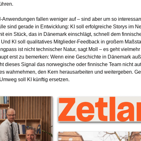
ühren.
-Anwendungen fallen weniger auf – sind aber um so interessant
e sind gerade in Entwicklung: KI soll erfolgreiche Storys im Ne
it ein Stück, das in Dänemark einschlägt, schnell dem finnisch
 Und KI soll qualitatives Mitglieder-Feedback in großem Maßsta
gpass ist nicht technischer Natur, sagt Moll – es geht vielmehr 
aupt erst zu bemerken: Wenn eine Geschichte in Dänemark auß
icht dieses Signal das norwegische oder finnische Team nicht aut
s wahrnehmen, den Kern herausarbeiten und weitergeben. Ge
mweg soll KI künftig ersetzen.