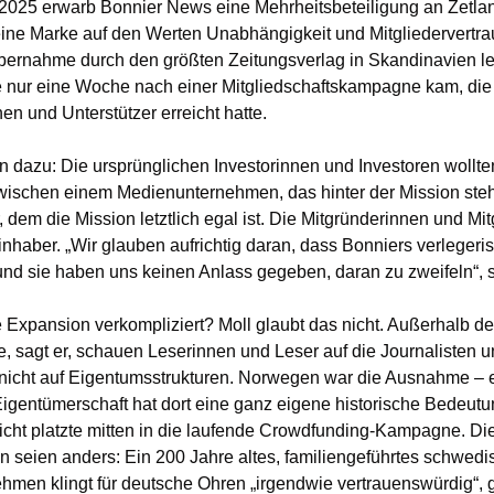
025 erwarb Bonnier News eine Mehrheitsbeteiligung an Zetland
eine Marke auf den Werten Unabhängigkeit und Mitgliedervertra
Übernahme durch den größten Zeitungsverlag in Skandinavien le
e nur eine Woche nach einer Mitgliedschaftskampagne kam, die
en und Unterstützer erreicht hatte.
 dazu: Die ursprünglichen Investorinnen und Investoren wollten
wischen einem Medienunternehmen, das hinter der Mission steh
 dem die Mission letztlich egal ist. Die Mitgründerinnen und Mit
inhaber. „Wir glauben aufrichtig daran, dass Bonniers verlegeri
 und sie haben uns keinen Anlass gegeben, daran zu zweifeln“, s
 Expansion verkompliziert? Moll glaubt das nicht. Außerhalb der
 sagt er, schauen Leserinnen und Leser auf die Journalisten u
nicht auf Eigentumsstrukturen. Norwegen war die Ausnahme – e
gentümerschaft hat dort eine ganz eigene historische Bedeutun
cht platzte mitten in die laufende Crowdfunding-Kampagne. Die
en seien anders: Ein 200 Jahre altes, familiengeführtes schwedi
men klingt für deutsche Ohren „irgendwie vertrauenswürdig“, g