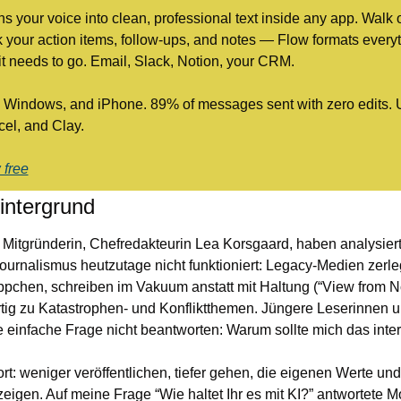
rns your voice into clean, professional text inside any app. Walk ou
 your action items, follow-ups, and notes — Flow formats everyt
it needs to go. Email, Slack, Notion, your CRM.
Windows, and iPhone. 89% of messages sent with zero edits. 
cel, and Clay.
 free
intergrund
 Mitgründerin, Chefredakteurin Lea Korsgaard, haben analysiert
Journalismus heutzutage nicht funktioniert: Legacy-Medien zerleg
chen, schreiben im Vakuum anstatt mit Haltung (“View from N
artig zu Katastrophen- und Konfliktthemen. Jüngere Leserinnen u
e einfache Frage nicht beantworten: Warum sollte mich das inte
rt: weniger veröffentlichen, tiefer gehen, die eigenen Werte un
zeigen. Auf meine Frage “Wie haltet Ihr es mit KI?” antwortete Mol