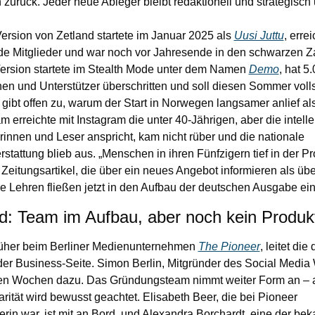
n zurück. Jeder neue Ableger bleibt redaktionell und strategisc
Version von Zetland startete im Januar 2025 als 
Uusi Juttu
, erre
e Mitglieder und war noch vor Jahresende in den schwarzen Za
rsion startete im Stealth Mode unter dem Namen 
Demo
, hat 5.
nen und Unterstützer überschritten und soll diesen Sommer volls
gibt offen zu, warum der Start in Norwegen langsamer anlief als 
 erreichte mit Instagram die unter 40-Jährigen, aber die intellekt
rinnen und Leser anspricht, kam nicht rüber und die nationale 
stattung blieb aus. „Menschen in ihren Fünfzigern tief in der Pro
Zeitungsartikel, die über ein neues Angebot informieren als über
se Lehren fließen jetzt in den Aufbau der deutschen Ausgabe ein
d: Team im Aufbau, aber noch kein Produk
früher beim Berliner Medienunternehmen 
The Pioneer
, leitet die
der Business-Seite. Simon Berlin, Mitgründer des Social Media 
gen Wochen dazu. Das Gründungsteam nimmt weiter Form an – a
rität wird bewusst geachtet. Elisabeth Beer, die bei Pioneer 
in war, ist mit an Bord, und Alexandra Borchardt, eine der bek