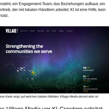
ersteht, ein Engagement-Team, das Beziehungen aufbaut, ein 
rtrieb, der mit lokalen Händlern arbeitet. KI ist eine Hilfe, kein 
rsatz.
ese Karte zeigt, auf welchen lokalen Märkten Village Media derzeit aktiv ist
s Village Media vor KI-Crawlern schützt