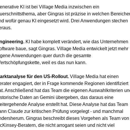
enerative KI ist bei Village Media inzwischen ein 
uerschnittsthema, aber Gingras ist präzise in welchen Bereichen
nd wofür genau KI eingesetzt wird. Drei Anwendungen stechen 
eraus.
ngineering.
 KI habe komplett verändert, wie das Unternehmen 
oftware baue, sagt Gingras. Village Media entwickelt jetzt mehr 
igene Anwendungen quer durch die gesamte 
ertschöpfungskette, weil es das nun kann.
arktanalyse für den US-Rollout.
 Village Media hat einen 
erater engagiert, der in Frage kommende Regionen identifiziert 
at. Anschließend hat das Team die eigenen Auswahlkriterien und
istorische Daten an Gemini übergeben, das daraus eine 
eitergehende Analyse erstellt hat. Diese Analyse hat das Team 
ann Claude zur kritischen Prüfung vorgelegt - und manchmal 
ndersherum. Gingras beschreibt dieses Vorgehen als Team von 
cKinsey-Beratern, die nicht arrogant seien und nicht viel 