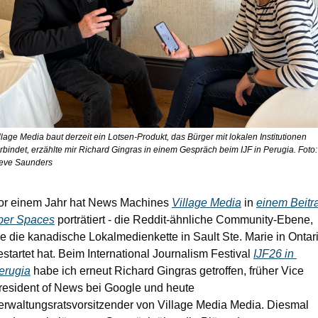
llage Media baut derzeit ein Lotsen-Produkt, das Bürger mit lokalen Institutionen 
rbindet, erzählte mir Richard Gingras in einem Gespräch beim IJF in Perugia. Foto: 
eve Saunders
or einem Jahr hat News Machines 
Village Media
 in 
einem Beitra
ber Spaces
 porträtiert - die Reddit-ähnliche Community-Ebene, 
ie die kanadische Lokalmedienkette in Sault Ste. Marie in Ontari
estartet hat. Beim International Journalism Festival 
IJF26 in 
erugia
 habe ich erneut Richard Gingras getroffen, früher Vice 
resident of News bei Google und heute 
erwaltungsratsvorsitzender von Village Media Media. Diesmal 