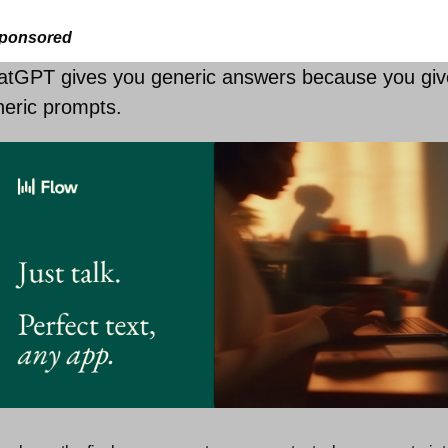
ponsored
tGPT gives you generic answers because you give 
neric prompts.