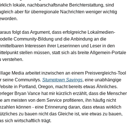
irklich lokale, nachbarschaftsnahe Berichterstattung, sind 
ugleich aber für überregionale Nachrichten weniger wichtig 
eworden.
araus folgt das Argument, dass erfolgreiche Lokalmedien-
odelle Community-Bildung und die Anbindung an die 
nmittelbaren Interessen ihrer Leserinnen und Leser in den 
ittelpunkt stellen müssen, statt sich als breite Allgemein-Portale 
u verstehen.
illage Media arbeitet inzwischen an einem Preisvergleichs-Tool 
ür seine Communitys. 
Stumptown Savings
, eine unabhängige 
ebsite in Portland, Oregon, macht bereits etwas Ähnliches. 
erleger Bryan Vance hat mir kürzlich erzählt, dass die Menschen,
ie am meisten von dem Service profitieren, ihn häufig nicht 
ezahlen können - eine Erinnerung daran, dass etwas wirklich 
ützliches zu bauen nicht das Gleiche ist, wie etwas zu bauen, 
s sich wirtschaftlich trägt.