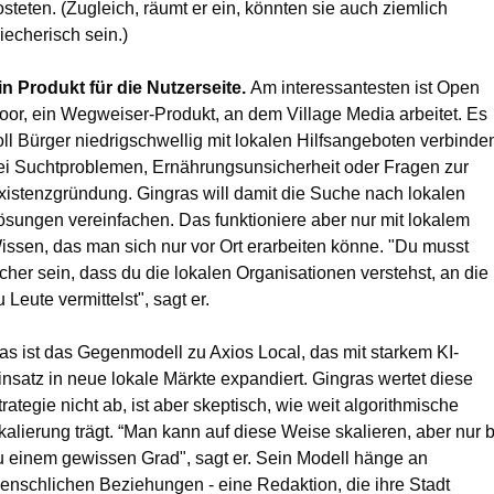
osteten. (Zugleich, räumt er ein, könnten sie auch ziemlich 
riecherisch sein.)
in Produkt für die Nutzerseite. 
Am interessantesten ist Open 
oor, ein Wegweiser-Produkt, an dem Village Media arbeitet. Es 
oll Bürger niedrigschwellig mit lokalen Hilfsangeboten verbinden 
ei Suchtproblemen, Ernährungsunsicherheit oder Fragen zur 
xistenzgründung. Gingras will damit die Suche nach lokalen 
ösungen vereinfachen. Das funktioniere aber nur mit lokalem 
issen, das man sich nur vor Ort erarbeiten könne. "Du musst 
icher sein, dass du die lokalen Organisationen verstehst, an die 
u Leute vermittelst", sagt er.
as ist das Gegenmodell zu Axios Local, das mit starkem KI-
insatz in neue lokale Märkte expandiert. Gingras wertet diese 
trategie nicht ab, ist aber skeptisch, wie weit algorithmische 
kalierung trägt. “Man kann auf diese Weise skalieren, aber nur bi
u einem gewissen Grad", sagt er. Sein Modell hänge an 
enschlichen Beziehungen - eine Redaktion, die ihre Stadt 