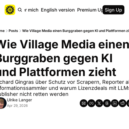
ebsite
Über mich
English version
Premium Upgrade
Sign Up
Kaff
me
Posts
Wie Village Media einen Burggraben gegen KI und Plattformen z
Wie Village Media einen
Burggraben gegen KI 
und Plattformen zieht
chard Gingras über Schutz vor Scrapern, Reporter al
nformationssammler und warum Lizenzdeals mit LLMs
blisher nicht retten werden
Ulrike Langer
Apr 29, 2026