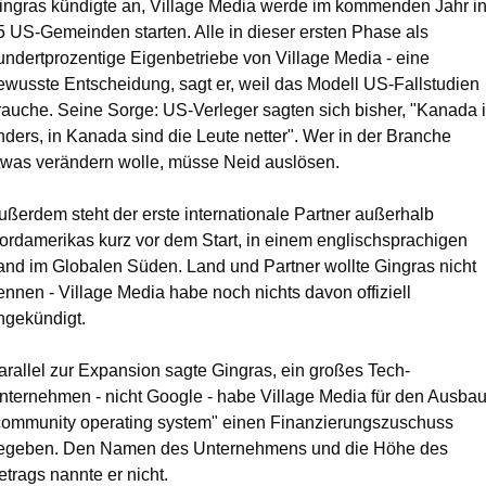
ingras kündigte an, Village Media werde im kommenden Jahr in
5 US-Gemeinden starten. Alle in dieser ersten Phase als 
undertprozentige Eigenbetriebe von Village Media - eine 
ewusste Entscheidung, sagt er, weil das Modell US-Fallstudien 
rauche. Seine Sorge: US-Verleger sagten sich bisher, "Kanada is
nders, in Kanada sind die Leute netter". Wer in der Branche 
twas verändern wolle, müsse Neid auslösen.
ußerdem steht der erste internationale Partner außerhalb 
ordamerikas kurz vor dem Start, in einem englischsprachigen 
and im Globalen Süden. Land und Partner wollte Gingras nicht 
ennen - Village Media habe noch nichts davon offiziell 
ngekündigt.
arallel zur Expansion sagte Gingras, ein großes Tech-
nternehmen - nicht Google - habe Village Media für den Ausbau
community operating system" einen Finanzierungszuschuss 
egeben. Den Namen des Unternehmens und die Höhe des 
etrags nannte er nicht.