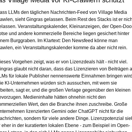
ass LLMs den täglichen Nachrichten-Feed von Village Media 
rawlen, sieht Gingras gelassen. Beim Rest des Stacks ist er nicht
elassen. Veranstaltungskalender, Kleinanzeigen, der Open-Doo
otse und andere kommerzielle Bereiche liegen gesichert hinter 
inem Burggraben. Im Klartext: Den Newsfeed könne man 
rawlen, ein Veranstaltungskalender komme da aber nicht rein.
ieses Vorgehen zeigt, was er von Lizenzdeals hält - nicht viel. 
ingras glaubt nicht daran, dass das Lizenzieren von Beiträgen a
LMs für lokale Publisher nennenswerte Einnahmen bringen wird.
ie KI-Unternehmen würden sich aussuchen, mit wem sie 
rbeiten, sagt er, und die großen Verlage gegenüber den kleinen 
evorzugen. Medieninhalte hätten ohnehin nicht den 
ommerziellen Wert, den die Branche ihnen zuschreibe. Große 
nternehmen lizenzierten Gemini oder ChatGPT nicht für die 
achrichten, sondern für viele andere Dinge. Lizenzpotenzial sieh
r eher in der kuratierten lokalen Ebene - zum Beispiel im Open-