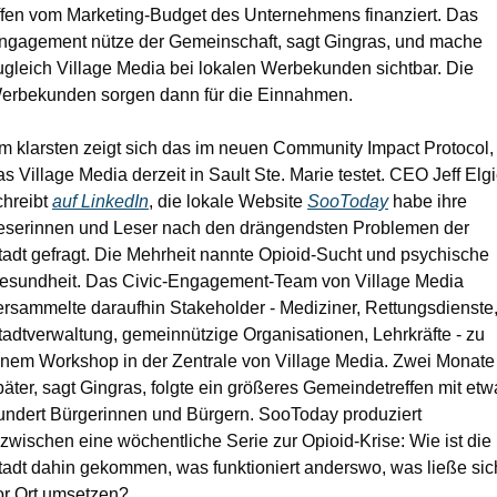
ffen vom Marketing-Budget des Unternehmens finanziert. Das 
ngagement nütze der Gemeinschaft, sagt Gingras, und mache 
ugleich Village Media bei lokalen Werbekunden sichtbar. Die 
erbekunden sorgen dann für die Einnahmen.
m klarsten zeigt sich das im neuen Community Impact Protocol, 
as Village Media derzeit in Sault Ste. Marie testet. CEO Jeff Elgi
chreibt 
auf LinkedIn
, die lokale Website 
SooToday
 habe ihre 
eserinnen und Leser nach den drängendsten Problemen der 
tadt gefragt. Die Mehrheit nannte Opioid-Sucht und psychische 
esundheit. Das Civic-Engagement-Team von Village Media 
ersammelte daraufhin Stakeholder - Mediziner, Rettungsdienste,
tadtverwaltung, gemeinnützige Organisationen, Lehrkräfte - zu 
inem Workshop in der Zentrale von Village Media. Zwei Monate 
päter, sagt Gingras, folgte ein größeres Gemeindetreffen mit etwa
undert Bürgerinnen und Bürgern. SooToday produziert 
nzwischen eine wöchentliche Serie zur Opioid-Krise: Wie ist die 
tadt dahin gekommen, was funktioniert anderswo, was ließe sich
or Ort umsetzen?