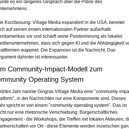
urde es ein längeres Gespräch über die Pläne des 
nternehmens.
ie Kurzfassung: Village Media expandiert in die USA, bereitet 
ich auf seinen ersten internationalen Partner außerhalb 
ordamerikas vor und schärft seine Positionierung als lokales 
edienunternehmen, dass sich gegen KI und die Abhängigkeit vo
lattformen wappnet. Die Expansion ist die Nachricht. Das 
rgument dahinter ist interessanter.
m Community-Impact-Modell zum 
mmunity Operating System
etztes Jahr nannte Gingras Village Media eine "community impac
latform", in der Nachrichten nur eine Komponente sind. Dieses 
ahr spricht er von einem "community operating system". Das ist 
icht nur eine rhetorische Verschiebung. Bürgerschaftliches 
ngagement - die Workshops, die Treffen mit lokalen Akteuren, di
artnerschaften vor Ort - diese Elemente werden inzwischen ganz