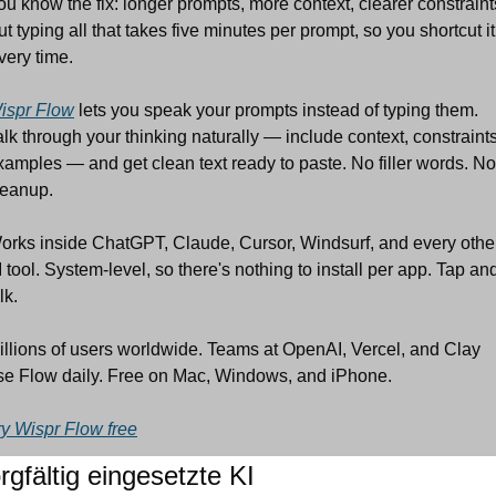
ou know the fix: longer prompts, more context, clearer constraints
ut typing all that takes five minutes per prompt, so you shortcut it.
very time.
ispr Flow
 lets you speak your prompts instead of typing them. 
alk through your thinking naturally — include context, constraints,
xamples — and get clean text ready to paste. No filler words. No 
leanup.
orks inside ChatGPT, Claude, Cursor, Windsurf, and every other
I tool. System-level, so there's nothing to install per app. Tap and
lk.
illions of users worldwide. Teams at OpenAI, Vercel, and Clay 
se Flow daily. Free on Mac, Windows, and iPhone.
ry Wispr Flow free
rgfältig eingesetzte KI