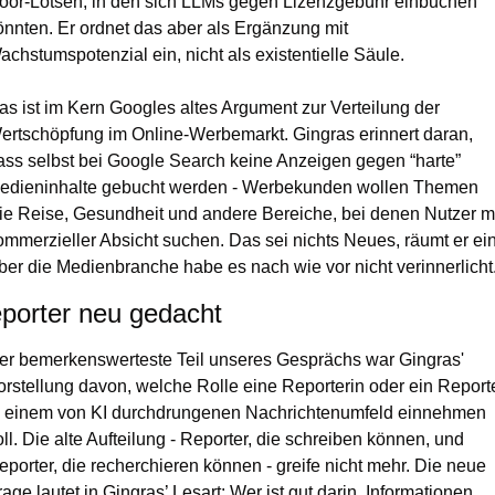
oor-Lotsen, in den sich LLMs gegen Lizenzgebühr einbuchen 
önnten. Er ordnet das aber als Ergänzung mit 
achstumspotenzial ein, nicht als existentielle Säule.
as ist im Kern Googles altes Argument zur Verteilung der 
ertschöpfung im Online-Werbemarkt. Gingras erinnert daran, 
ass selbst bei Google Search keine Anzeigen gegen “harte” 
edieninhalte gebucht werden - Werbekunden wollen Themen 
ie Reise, Gesundheit und andere Bereiche, bei denen Nutzer mi
ommerzieller Absicht suchen. Das sei nichts Neues, räumt er ein.
ber die Medienbranche habe es nach wie vor nicht verinnerlicht
porter neu gedacht
er bemerkenswerteste Teil unseres Gesprächs war Gingras' 
orstellung davon, welche Rolle eine Reporterin oder ein Reporte
n einem von KI durchdrungenen Nachrichtenumfeld einnehmen 
oll. Die alte Aufteilung - Reporter, die schreiben können, und 
eporter, die recherchieren können - greife nicht mehr. Die neue 
rage lautet in Gingras’ Lesart: Wer ist gut darin, Informationen 