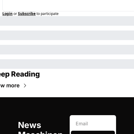
Login
or
Subscribe
to participate
ep Reading
ew more
News 