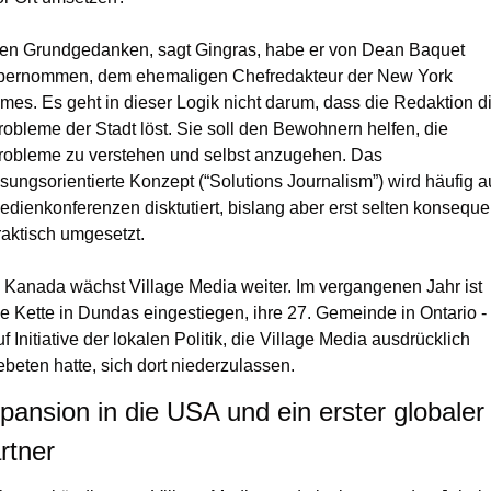
en Grundgedanken, sagt Gingras, habe er von Dean Baquet 
bernommen, dem ehemaligen Chefredakteur der New York 
imes. Es geht in dieser Logik nicht darum, dass die Redaktion di
robleme der Stadt löst. Sie soll den Bewohnern helfen, die 
robleme zu verstehen und selbst anzugehen. Das 
ösungsorientierte Konzept (“Solutions Journalism”) wird häufig au
edienkonferenzen disktutiert, bislang aber erst selten konsequen
raktisch umgesetzt.
n Kanada wächst Village Media weiter. Im vergangenen Jahr ist 
ie Kette in Dundas eingestiegen, ihre 27. Gemeinde in Ontario - 
uf Initiative der lokalen Politik, die Village Media ausdrücklich 
ebeten hatte, sich dort niederzulassen. 
pansion in die USA und ein erster globaler 
rtner