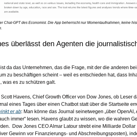
er Chat-GPT des Economist. Die App beherrscht nur Momentaufnahmen, keine hist
e.
s überlässt den Agenten die journalistisch
st da das Unternehmen, das die Frage, mit der die anderen bei
um zu beschäftigen scheint – weil es entschieden hat, dass Inhal
 was es zu schützen galt.
Scott Havens, Chief Growth Officer von Dow Jones, ob Leser da
rnal eines Tages über einen Chatbot statt über die Startseite err
inkt er ab
: Man könne das Journal seinetwegen „über OpenAI, A
auch immer“ lesen. Havens glaubt zu wissen, wo die wahren Ge
den.  Dow Jones CEO Almar Latour strebt eine Milliarde Dollar
iver Gewinn vor Finanzierungs- und Abschreibungsposten), inde