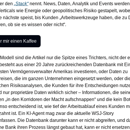
er den 
„Stack“
 nennt. News, Daten, Analytik und Events werden 
ticals wie Energie oder geopolitisches Risiko gestapelt, wobei
e nächste speist, bis Kunden „Arbeitswerkzeuge haben, die zu
en, ob sie es wissen oder nicht“.
 mir einen Kaffee
Modell sind die Artikel nur die Spitze eines Trichters, nicht der e
besteht aus einer 20 Jahre zurückreichenden Datenbank mit Ein
sten Vermögensverwalter Amerikas investieren, oder Daten zu 
preisen, die im ganzen Unternehmen eingesetzt werden, oder die
chen Risikoanalysen, die Kunden für ihre Entscheidungen nutzen
d nur proprietäre Daten wirklich sicher – Informationen, die seine
en „in den Korridoren der Macht aufschnappen“ und die kein Bot
so entscheidend ist, wie tief der Arbeitsablauf eines Kunden m
ahnt ist. Ein KI-Agent mag zwar die aktuelle WSJ-Story 
ssen. Die Datenbank darunter kann er nicht abgreifen, und das
e Bank ihren Prozess längst gebaut hat, kann er nicht ersetzen