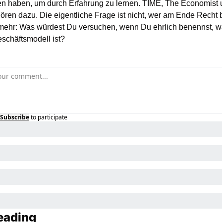
n haben, um durch Erfahrung zu lernen. TIME, The Economist 
ren dazu. Die eigentliche Frage ist nicht, wer am Ende Recht be
elmehr: Was würdest Du versuchen, wenn Du ehrlich benennst, w
schäftsmodell ist?
Subscribe
to participate
eading