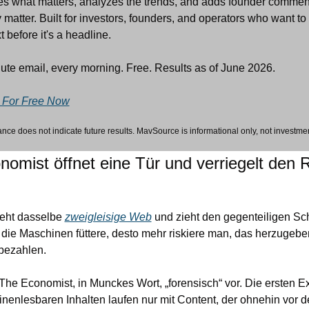
s what matters, analyzes the trends, and adds founder comment
 matter. Built for investors, founders, and operators who want to 
 before it's a headline. 
te email, every morning. Free. Results as of June 2026.
 For Free Now
nce does not indicate future results. MavSource is informational only, not investme
omist öffnet eine Tür und verriegelt den R
eht dasselbe 
zweigleisige Web
 und zieht den gegenteiligen Sch
ie Maschinen füttere, desto mehr riskiere man, das herzugeben
 bezahlen.
The Economist, in Munckes Wort, „forensisch“ vor. Die ersten E
nenlesbaren Inhalten laufen nur mit Content, der ohnehin vor d