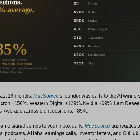
ast 19 months, 
MavSource
's founder was early to the AI winners
cron +150%. Western Digital +129%. Nvidia +69%. Lam Resear
 Average across eight positions: +85%. 
ame signal comes to your inbox daily. 
MavSource
 aggregates al
s, podcasts, AI labs, earnings calls, investor letters, and GitHub