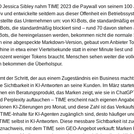
 Jessica Sibley nahm TIME 2023 die Paywall von seinem 100 J
iv und entwickelte seitdem aus dieser Offenheit ein Betriebssyst
stellte das Unternehmen um: von KI-Bots, die standardmäßig erl
Bots, die standardmäßig blockiert sind – rund 70 davon stehen a
 Bots, die hereingelassen werden, bekommen nicht die normale S
eine abgespeckte Markdown-Version, gebaut vom Anbieter TollB
ine in etwa einer Viertelsekunde statt in einer Minute liest und 
ozent weniger Tokens braucht. Menschen sehen weiter die volle 
 bekommen die Überholspur.
t der Schritt, der aus einem Zugeständnis ein Business macht:
ie Sichtbarkeit in KI-Antworten an seine Kunden. Im März startet
en ein Beratungsprodukt, das Marken zeigt, wie sie in ChatGPT
d Perplexity auftauchen – TIME erscheint nach eigenen Angaben
lionen KI-Zitierungen pro Monat, und diese Zahl ist das Verkauf
TIME-Inhalte für KI-Agenten zugänglich sind, desto häufiger und
TIME selbst in KI-Antworten. Diese messbare Sichtbarkeit ist zug
nachweis, mit dem TIME sein GEO-Angebot verkauft: Marken k