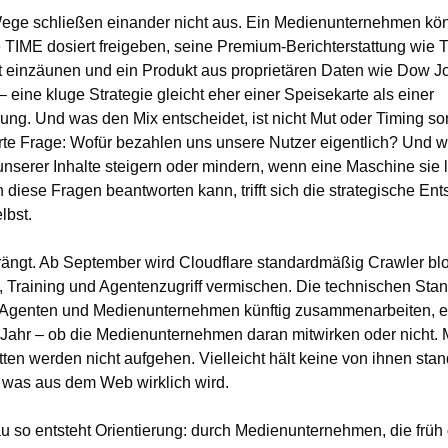
ege schließen einander nicht aus. Ein Medienunternehmen könn
 TIME dosiert freigeben, seine Premium-Berichterstattung wie T
 einzäunen und ein Produkt aus proprietären Daten wie Dow Jo
 eine kluge Strategie gleicht eher einer Speisekarte als einer 
g. Und was den Mix entscheidet, ist nicht Mut oder Timing son
rte Frage: Wofür bezahlen uns unsere Nutzer eigentlich? Und w
nserer Inhalte steigern oder mindern, wenn eine Maschine sie li
iese Fragen beantworten kann, trifft sich die strategische Ent
lbst.
rängt. Ab September wird Cloudflare standardmäßig Crawler bloc
 Training und Agentenzugriff vermischen. Die technischen Stan
e Agenten und Medienunternehmen künftig zusammenarbeiten, e
 Jahr – ob die Medienunternehmen daran mitwirken oder nicht. 
ten werden nicht aufgehen. Vielleicht hält keine von ihnen stan
, was aus dem Web wirklich wird.
 so entsteht Orientierung: durch Medienunternehmen, die früh 