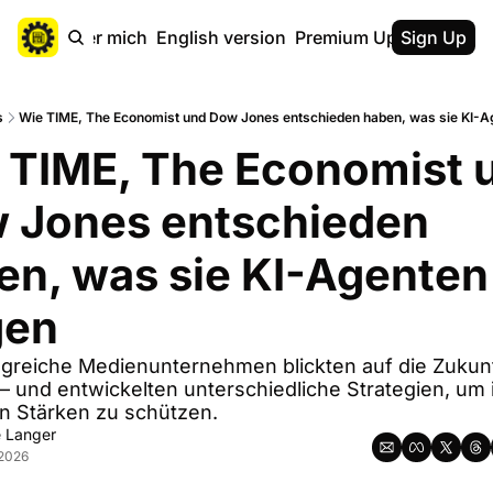
ebsite
Über mich
English version
Premium Upgrade
Sign Up
Kaff
s
Wie TIME, The Economist und Dow Jones entschieden haben, was sie KI-A
 TIME, The Economist u
 Jones entschieden 
en, was sie KI-Agenten 
gen
olgreiche Medienunternehmen blickten auf die Zukunf
 und entwickelten unterschiedliche Strategien, um i
 Stärken zu schützen.
e Langer
 2026