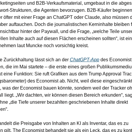
rketingseiten und B2B-Verkaufsmaterial, umgebaut in die abges
wort-Strukturen, die Agenten bevorzugen. B2B-Käufer beginnen 
r öfter mit einer Frage an ChatGPT oder Claude, also müssen d
ber auftauchen. Doch die journalistischen Kerninhalte bleiben fü
sichtbar hinter der Paywall, und die Frage, „welche Teile unser
llen Inhalte auch auf diesen Flächen erscheinen sollten“, ist ein
ehmen laut Muncke noch vorsichtig kreist.
e Zurückhaltung lässt sich an der 
ChatGPT-App
 des Economist 
, die im Mai startete – die erste eines großen Publikumsmediu
akt eine Funktion: Sie ruft Grafiken aus dem Trump Approval Track
sbarometer) des Economist ab. Nicht, weil diese eingeschränkt
, was der Economist bauen könnte, sondern weil der Tracker oh
l liegt. „Wir dachten, wir können diesen Bereich erkunden“, sag
ne „die Tiefe unserer bezahlten geschriebenen Inhalte direkt 
en“.
delt die Preisgabe von Inhalten an KI als Inventar, das es zu 
 gilt. The Economist behandelt sie als ein Leck, das es zu kontr