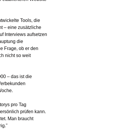
wickelte Tools, die 
 – eine zusätzliche 
f Interviews aufsetzen 
uptung die 
e Frage, ob er den 
h nicht so weit 
0 – das ist die 
Werbekunden 
 Woche. 
torys pro Tag 
persönlich prüfen kann. 
tet. Man braucht 
ig."