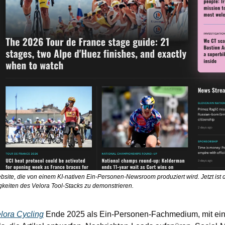
ebsite, die von einem KI-nativen Ein-Personen-Newsroom produziert wird. Jetzt ist 
keiten des Velora Tool-Stacks zu demonstrieren. 
lora Cycling
 Ende 2025 als Ein-Personen-Fachmedium, mit eine