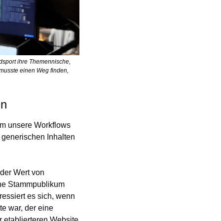
adsport ihre Themennische, 
musste einen Weg finden, 
in
 um unsere Workflows 
 generischen Inhalten 
der Wert von 
ne Stammpublikum 
essiert es sich, wenn 
 war, der eine 
 etablierteren Website 