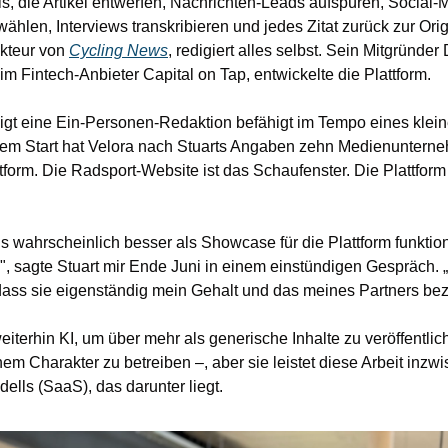
s, die Artikel entwerfen, Nachrichten-Leads aufspüren, Social-
ählen, Interviews transkribieren und jedes Zitat zurück zur Origi
kteur von 
Cycling News
, redigiert alles selbst. Sein Mitgründer 
m Fintech-Anbieter Capital on Tap, entwickelte die Plattform.
igt eine Ein-Personen-Redaktion befähigt im Tempo eines klein
m Start hat Velora nach Stuarts Angaben zehn Medienunterne
form. Die Radsport-Website ist das Schaufenster. Die Plattform i
s wahrscheinlich besser als Showcase für die Plattform funktionie
", sagte Stuart mir Ende Juni in einem einstündigen Gespräch. „D
 dass sie eigenständig mein Gehalt und das meines Partners be
weiterhin KI, um über mehr als generische Inhalte zu veröffentli
em Charakter zu betreiben –, aber sie leistet diese Arbeit inzwi
lls (SaaS), das darunter liegt.