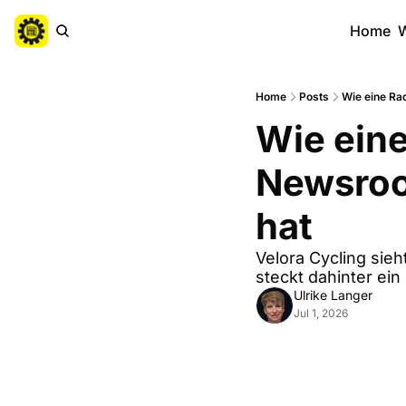
Home
W
Home
Posts
Wie eine Ra
Wie eine
Newsroo
hat
Velora Cycling sie
steckt dahinter ei
Ulrike Langer
Jul 1, 2026