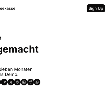
feekasse
Sign Up
 
gemacht 
sieben Monaten 
als Demo.