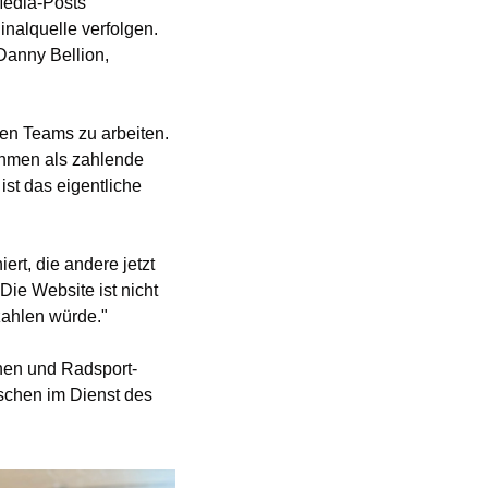
Media-Posts 
nalquelle verfolgen. 
Danny Bellion, 
en Teams zu arbeiten. 
hmen als zahlende 
st das eigentliche 
rt, die andere jetzt 
ie Website ist nicht 
zahlen würde."
chen und Radsport-
schen im Dienst des 