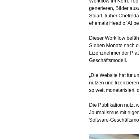
Workflow im Kern: Tool
generieren, Bilder ausw
Stuart, früher Chefreda
ehemals Head of AI bei
Dieser Workflow befäh
Sieben Monate nach de
Lizenznehmer der Platt
Geschäftsmodell.
„Die Website hat für un
nutzen und lizenzieren
so weit monetarisiert,
Die Publikation nutzt 
Journalismus mit eigen
Software-Geschäftsmode