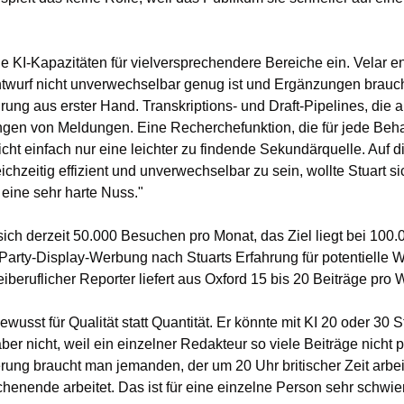
e KI-Kapazitäten für vielversprechendere Bereiche ein. Velar ent
twurf nicht unverwechselbar genug ist und Ergänzungen braucht
ung aus erster Hand. Transkriptions- und Draft-Pipelines, die au
ungen von Meldungen. Eine Recherchefunktion, die für jede Beha
icht einfach nur eine leichter zu findende Sekundärquelle. Auf di
chzeitig effizient und unverwechselbar zu sein, wollte Stuart sic
 eine sehr harte Nuss."
ich derzeit 50.000 Besuchen pro Monat, das Ziel liegt bei 100.00
-Party-Display-Werbung nach Stuarts Erfahrung für potentielle 
reiberuflicher Reporter liefert aus Oxford 15 bis 20 Beiträge pro
ewusst für Qualität statt Quantität. Er könnte mit KI 20 oder 30 S
 aber nicht, weil ein einzelner Redakteur so viele Beiträge nicht 
erung braucht man jemanden, der um 20 Uhr britischer Zeit arbei
nende arbeitet. Das ist für eine einzelne Person sehr schwier