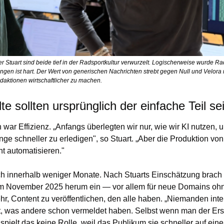
er Stuart sind beide tief in der Radsportkultur verwurzelt. Logischerweise wurde R
ngen ist hart. Der Wert von generischen Nachrichten strebt gegen Null und Velora 
Redaktionen wirtschaftlicher zu machen.
e sollten ursprünglich der einfache Teil se
 war Effizienz. „Anfangs überlegten wir nur, wie wir KI nutzen,
nge schneller zu erledigen", so Stuart. „Aber die Produktion von
cht automatisieren."
ch innerhalb weniger Monate. Nach Stuarts Einschätzung brach 
 um November 2025 herum ein — vor allem für neue Domains oh
hr, Content zu veröffentlichen, den alle haben. „Niemanden inter
, was andere schon vermeldet haben. Selbst wenn man der Erste
pielt das keine Rolle, weil das Publikum sie schneller auf einer