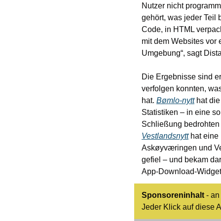
Nutzer nicht programmie
gehört, was jeder Teil 
Code, in HTML verpackt
mit dem Websites vor e
Umgebung“, sagt Dista
Die Ergebnisse sind ers
verfolgen konnten, wa
hat. 
Bømlo-nytt
 hat di
Statistiken – in eine s
Vestlandsnytt
 hat eine
Askøyværingen und Vest
gefiel – und bekam dar
App-Download-Widget,
Sponsoreninhalt
 - a
Jeder Klick auf diese A