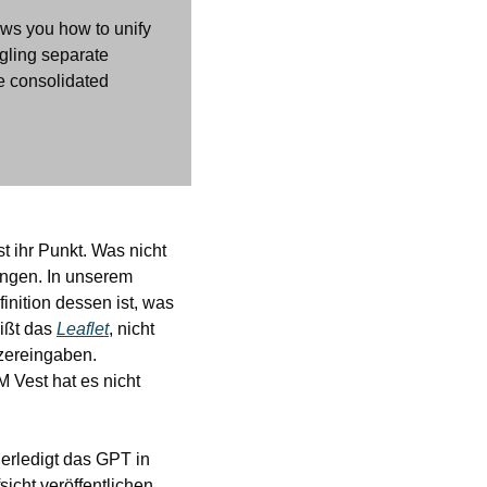
ws you how to unify 
ling separate 
 consolidated 
 ihr Punkt. Was nicht 
ingen. In unserem 
Gespräch nach ihrem Vortrag hat sie mir erklärt, dass ihr Framework vor allem eine Definition dessen ist, was 
ißt das 
Leaflet
, nicht 
zereingaben. 
Vest hat es nicht 
erledigt das GPT in 
cht veröffentlichen 