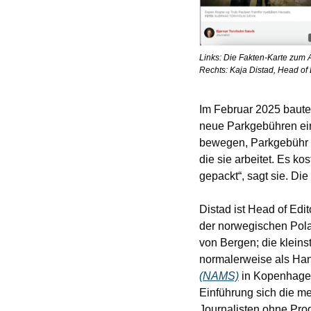
Links: Die Fakten-Karte zum An
Rechts: Kaja Distad, Head of 
Im Februar 2025 baute
neue Parkgebühren eing
bewegen, Parkgebühr se
die sie arbeitet. Es ko
gepackt“, sagt sie. Di
Distad ist Head of Edi
der norwegischen Polar
von Bergen; die kleinst
normalerweise als Hand
(NAMS)
 in Kopenhagen
Einführung sich die me
Journalisten ohne Prog