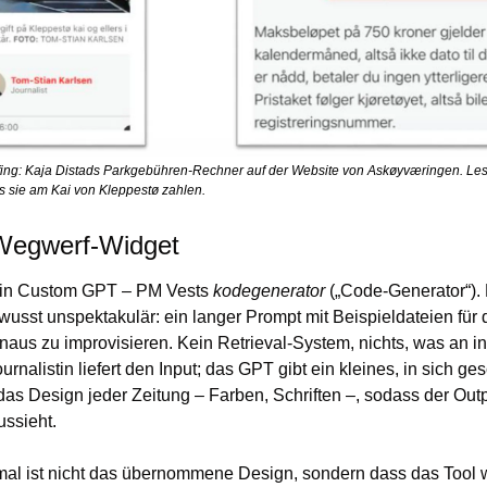
nfing: Kaja Distads Parkgebühren-Rechner auf der Website von Askøyværingen. Le
 sie am Kai von Kleppestø zahlen.
 Wegwerf-Widget
 ein Custom GPT – PM Vests 
kodegenerator
 („Code-Generator“).
wusst unspektakulär: ein langer Prompt mit Beispieldateien für 
hinaus zu improvisieren. Kein Retrieval-System, nichts, was an 
rnalistin liefert den Input; das GPT gibt ein kleines, in sich g
as Design jeder Zeitung – Farben, Schriften –, sodass der Output
ussieht.
mal ist nicht das übernommene Design, sondern dass das Tool w