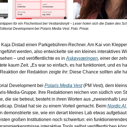
tippen für ein Fischerboot bei Vestlandsnytt – Leser holen sich die Daten des Schiff
Editorial Development bei Polaris Media Vest. Foto: Privat.
 Kaja Distad einen Parkgebühren-Rechner. Am Kai von Kleppest
eführt werden, also entwickelte sie ein kleines interaktives Wi
hen – und veröffentlichte es in 
Askøyværingen
, einer der zeh
stete kaum Zeit. „Es war so einfach, es hat funktioniert, und es ha
e Reaktion der Redaktion zeigte ihr: Diese Chance sollten alle h
torial Development bei 
Polaris Media Vest
 (PM Vest), dem kleins
is-Media-Gruppe. Ihre Redaktionen reichen von südlich von Sta
e, die sie betreut, besteht in ihren Worten aus „zweieinhalb Leut
icap. Distad hat sie zu einem Vorteil gemacht. Beim 
Nordic AI
 demonstrierte sie, wie ein derart kleines Lab etwas aufgebaut 
isten großen Institutionen noch schwertun: ein funktionierende
rammierkenntnisse interaktive Tools selbst veröffentlichen könn