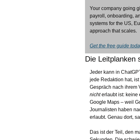
Your company going gl
payroll, onboarding, a
systems for the US, Eu
approach that scales. 
Get the free guide tod
Die Leitplanken 
Jeder kann in ChatGPT 
jede Redaktion hat, is
nicht
 erlaubt ist: kein
Google Maps – weil Go
Journalisten haben nac
erlaubt. Genau dort, sa
Das ist der Teil, den m
Sekunden. Die schwieri