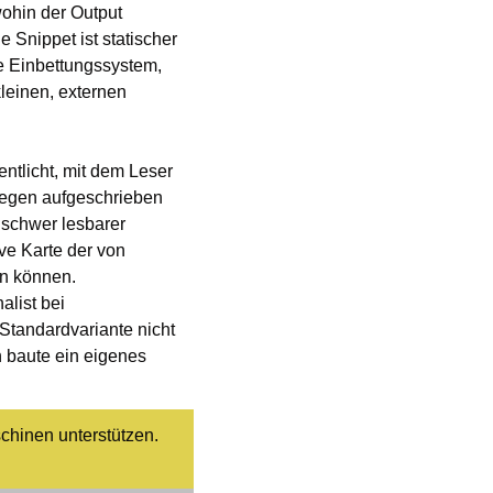
ohin der Output 
 Snippet ist statischer 
e Einbettungssystem, 
einen, externen 
entlicht, mit dem Leser 
wegen aufgeschrieben 
 schwer lesbarer 
ive Karte der von 
Schließung bedrohten Schulen vor Ort gebaut, damit Leser die nächstgelegenen sehen können. 
list bei 
tandardvariante nicht 
 baute ein eigenes 
hinen unterstützen. 