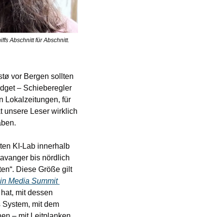
s Abschnitt für Abschnitt. 
ø vor Bergen sollten 
dget – Schieberegler 
n Lokalzeitungen, für 
t unsere Leser wirklich 
aben.
ten KI-Lab innerhalb 
vanger bis nördlich 
en“. Diese Größe gilt 
 in Media Summit 
hat, mit dessen 
s System, mit dem 
en – mit Leitplanken, 