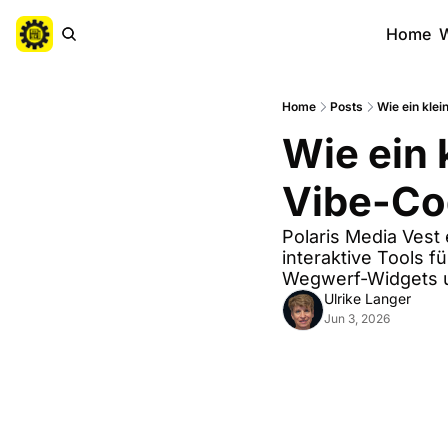
Home
W
Home
Posts
Wie ein kle
Wie ein 
Vibe-Co
Polaris Media Ves
interaktive Tools f
Wegwerf-Widgets u
Ulrike Langer
Jun 3, 2026