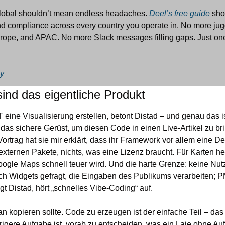
obal shouldn’t mean endless headaches. 
Deel’s free guide
 sho
nd compliance across every country you operate in. No more jugg
rope, and APAC. No more Slack messages filling gaps. Just one
ay
sind das eigentliche Produkt
eine Visualisierung erstellen, betont Distad – und genau das ist
t das sichere Gerüst, um diesen Code in einen Live-Artikel zu br
e externen Pakete, nichts, was eine Lizenz braucht. Für Karten he
ogle Maps schnell teuer wird. Und die harte Grenze: keine Nut
h Widgets gefragt, die Eingaben des Publikums verarbeiten; PM 
gt Distad, hört „schnelles Vibe-Coding“ auf.
an kopieren sollte. Code zu erzeugen ist der einfache Teil – das 
gere Aufgabe ist, vorab zu entscheiden, was ein Laie ohne Aufsi