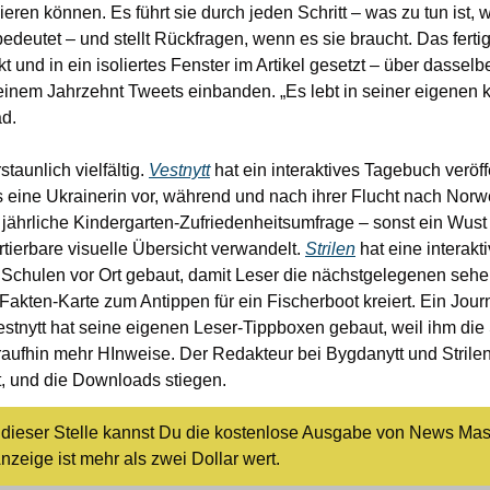
ren können. Es führt sie durch jeden Schritt – was zu tun ist, w
bedeutet – und stellt Rückfragen, wenn es sie braucht. Das fertige
 und in ein isoliertes Fenster im Artikel gesetzt – über dasselb
inem Jahrzehnt Tweets einbanden. „Es lebt in seiner eigenen kl
d.
taunlich vielfältig. 
Vestnytt
 hat ein interaktives Tagebuch veröff
s eine Ukrainerin vor, während und nach ihrer Flucht nach Nor
e jährliche Kindergarten-Zufriedenheitsumfrage – sonst ein Wust
ortierbare visuelle Übersicht verwandelt. 
Strilen
 hat eine interakt
 Fakten-Karte zum Antippen für ein Fischerboot kreiert. Ein Journa
nytt hat seine eigenen Leser-Tippboxen gebaut, weil ihm die S
aufhin mehr HInweise. Der Redakteur bei Bygdanytt und Strilen
 und die Downloads stiegen.
n dieser Stelle kannst Du die kostenlose Ausgabe von News Masc
nzeige ist mehr als zwei Dollar wert.