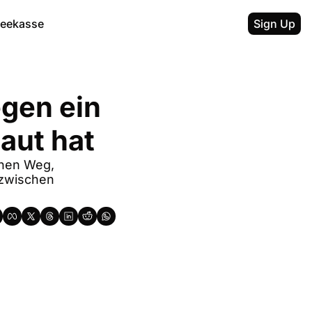
feekasse
Sign Up
gen ein 
aut hat
nen Weg, 
 zwischen 