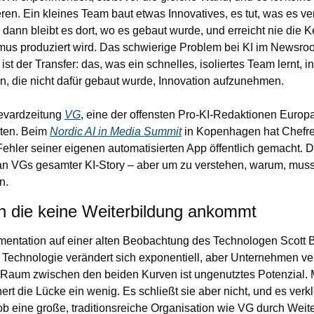
ren. Ein kleines Team baut etwas Innovatives, es tut, was es ver
dann bleibt es dort, wo es gebaut wurde, und erreicht nie die Ke
mus produziert wird. Das schwierige Problem bei KI im Newsroom 
ist der Transfer: das, was ein schnelles, isoliertes Team lernt, 
n, die nicht dafür gebaut wurde, Innovation aufzunehmen.
vardzeitung 
VG
, eine der offensten Pro-KI-Redaktionen Europas,
ten. Beim 
Nordic AI in Media Summit
 in Kopenhagen hat Chefr
Fehler seiner eigenen automatisierten App öffentlich gemacht. Di
an VGs gesamter KI-Story – aber um zu verstehen, warum, muss 
n.
n die keine Weiterbildung ankommt
mentation auf einer alten Beobachtung des Technologen Scott B
 Technologie verändert sich exponentiell, aber Unternehmen ver
 Raum zwischen den beiden Kurven ist ungenutztes Potenzial. Mi
ert die Lücke ein wenig. Es schließt sie aber nicht, und es verkle
ob eine große, traditionsreiche Organisation wie VG durch Weit