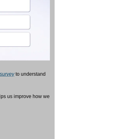
 survey
 to understand 
elps us improve how we 