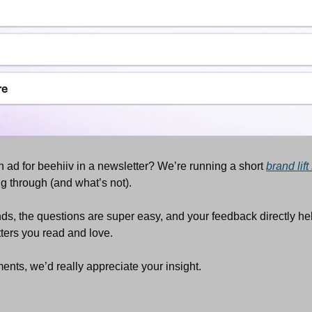
 ad for beehiiv in a newsletter? We’re running a short 
brand lift
g through (and what’s not).
nds, the questions are super easy, and your feedback directly h
ters you read and love.
ents, we’d really appreciate your insight.