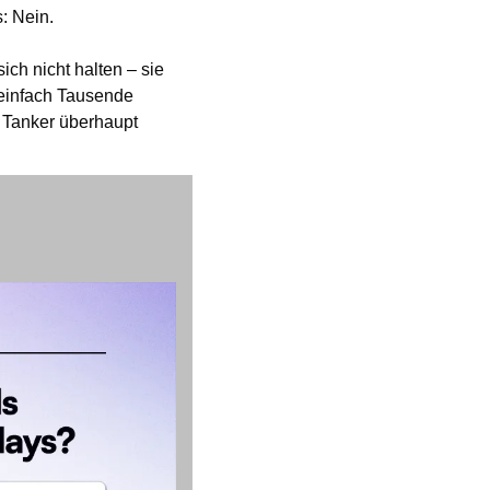
s: Nein.
ich nicht halten – sie 
einfach Tausende 
 Tanker überhaupt 