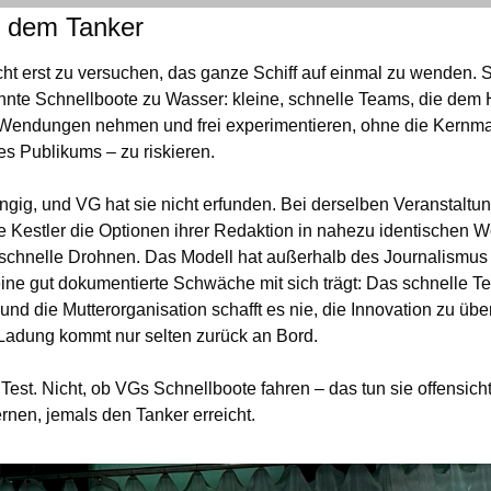
r dem Tanker
icht erst zu versuchen, das ganze Schiff auf einmal zu wenden. S
te Schnellboote zu Wasser: kleine, schnelle Teams, die dem H
 Wendungen nehmen und frei experimentieren, ohne die Kernma
s Publikums – zu riskieren.
ngig, und VG hat sie nicht erfunden. Bei derselben Veranstaltun
 Kestler die Optionen ihrer Redaktion in nahezu identischen W
 schnelle Drohnen. Das Modell hat außerhalb des Journalismus 
eine gut dokumentierte Schwäche mit sich trägt: Das schnelle Te
 und die Mutterorganisation schafft es nie, die Innovation zu üb
 Ladung kommt nur selten zurück an Bord.
 Test. Nicht, ob VGs Schnellboote fahren – das tun sie offensicht
ernen, jemals den Tanker erreicht.