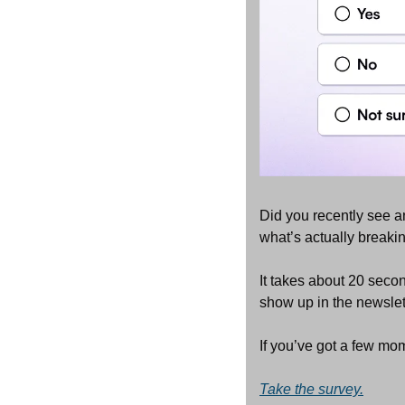
Did you recently see an
what’s actually breakin
It takes about 20 seco
show up in the newslet
If you’ve got a few mom
Take the survey.