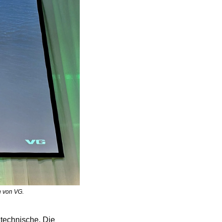
n von VG.
 technische. Die 