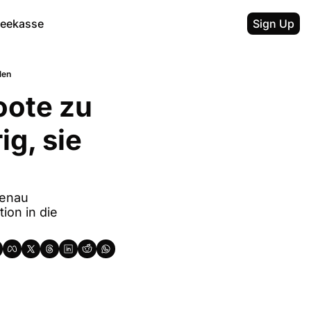
feekasse
Sign Up
len
ote zu 
g, sie 
enau 
on in die 