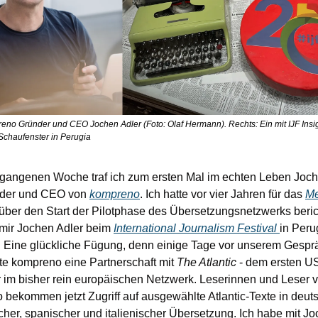
reno Gründer und CEO Jochen Adler (Foto: Olaf Hermann). Rechts: Ein mit IJF Insig
Schaufenster in Perugia
rgangenen Woche traf ich zum ersten Mal im echten Leben Joche
der und CEO von 
kompreno
. Ich hatte vor vier Jahren für das 
Me
 über den Start der Pilotphase des Übersetzungsnetzwerks beric
 mir Jochen Adler beim 
International Journalism Festival 
in Peru
 Eine glückliche Fügung, denn einige Tage vor unserem Gesprä
e kompreno eine Partnerschaft mit 
The Atlantic
 - dem ersten U
 im bisher rein europäischen Netzwerk. Leserinnen und Leser v
bekommen jetzt Zugriff auf ausgewählte Atlantic-Texte in deutsc
cher, spanischer und italienischer Übersetzung. Ich habe mit Jo