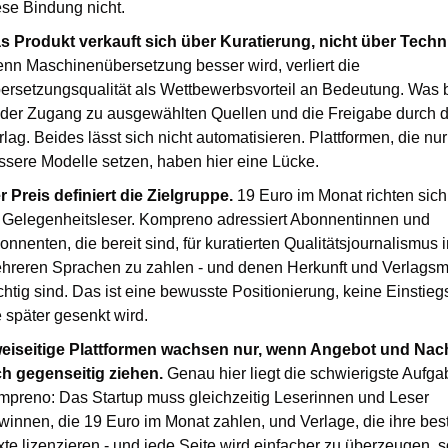
ese Bindung nicht.
s Produkt verkauft sich über Kuratierung, nicht über Techn
nn Maschinenübersetzung besser wird, verliert die 
ersetzungsqualität als Wettbewerbsvorteil an Bedeutung. Was bl
t der Zugang zu ausgewählten Quellen und die Freigabe durch d
rlag. Beides lässt sich nicht automatisieren. Plattformen, die nur 
ssere Modelle setzen, haben hier eine Lücke.
r Preis definiert die Zielgruppe.
 19 Euro im Monat richten sich 
 Gelegenheitsleser. Kompreno adressiert Abonnentinnen und 
onnenten, die bereit sind, für kuratierten Qualitätsjournalismus i
hreren Sprachen zu zahlen - und denen Herkunft und Verlagsm
chtig sind. Das ist eine bewusste Positionierung, keine Einstieg
e später gesenkt wird.
eiseitige Plattformen wachsen nur, wenn Angebot und Nach
ch gegenseitig ziehen.
 Genau hier liegt die schwierigste Aufgab
mpreno: Das Startup muss gleichzeitig Leserinnen und Leser 
winnen, die 19 Euro im Monat zahlen, und Verlage, die ihre best
xte lizenzieren - und jede Seite wird einfacher zu überzeugen, s