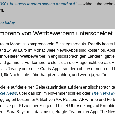
000+ business leaders staying ahead of AI 
— without the technic
m.
ree today
mpreno von Wettbewerbern unterscheidet 
ro im Monat ist kompreno kein Einstiegsprodukt. Readly kostet i
nd 14,99 Euro im Monat, viele News-Apps sind kostenlos. Appl
n weiterer Wettbewerber in englischsprachigen Ländern, gibt es
nd gar nicht. Für kompreno stellt sich die Frage nicht, ob das P
t als Readly oder eine Gratis-App - sondern ob Leserinnen und 
nd, für Nachrichten überhaupt zu zahlen, und wenn ja, wofür. 
lle auf der einen Seite (zumindest auf dem englischsprachige
icle News
, über das ich im November schrieb oder 
The News M
aggregiert kostenfrei Artikel von AP, Reuters, AFP, Time und Fortu
iert sie per KI zu einer Story und bietet Übersetzung auf Knopfdru
rin Sara Beykpour das meistgefragte Feature der App. The New