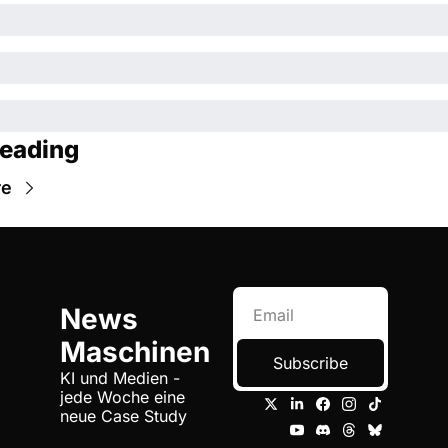
eading
re
News 
Maschinen
Subscribe
KI und Medien - 
jede Woche eine 
neue Case Study