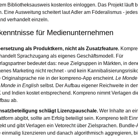
dem Bibliotheksausweis kostenlos einloggen. Das Projekt läuft bi
. Eine Ausweitung scheitert laut Adler am Föderalismus - jedes 
nd verhandelt einzeln.
kenntnisse für Medienunternehmen
ersetzung als Produktkern, nicht als Zusatzfeature.
 Kompre
handelt Sprachzugang als eigenes Geschäftsmodell. Für 
rlagspartner bedeutet das: neue Zielgruppen in Märkten, in dene
genes Marketing nicht rechnet - und kein Kannibalisierungsrisiko,
e Originalsprache nie in der kompreno-App erscheint. 
Le Monde
 Monde in English
 selbst. Der Aufbau eigener Reichweite in de
 und Indien kostet entsprechend. Kompreno nimmt Verlagen die
fbau ab.
satzbeteiligung schlägt Lizenzpauschale.
 Wer Inhalte an ein
attform abgibt, sollte am Erfolg beteiligt sein. Kompreno teilt Ei
rekt und gibt Verlagen ein Vetorecht über Zielsprachen. Bundle-A
e einmalig lizenzieren und danach algorithmisch aggregieren, bi