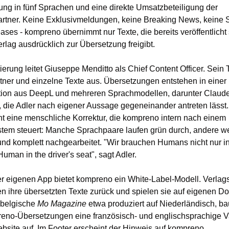
ng in fünf Sprachen und eine direkte Umsatzbeteiligung der 
artner. Keine Exklusivmeldungen, keine Breaking News, keine
ses - kompreno übernimmt nur Texte, die bereits veröffentlicht 
erlag ausdrücklich zur Übersetzung freigibt.
ierung leitet Giuseppe Menditto als Chief Content Officer. Sein 
tner und einzelne Texte aus. Übersetzungen entstehen in einer 
ion aus DeepL und mehreren Sprachmodellen, darunter Claude
die Adler nach eigener Aussage gegeneinander antreten lässt.
t eine menschliche Korrektur, die kompreno intern nach einem 
tem steuert: Manche Sprachpaare laufen grün durch, andere wer
und komplett nachgearbeitet. "Wir brauchen Humans nicht nur in 
uman in the driver's seat", sagt Adler.
 eigenen App bietet kompreno ein White-Label-Modell. Verlags
ihre übersetzten Texte zurück und spielen sie auf eigenen Do
belgische 
Mo Magazine
 etwa produziert auf Niederländisch, bau
eno-Übersetzungen eine französisch- und englischsprachige Va
bsite auf. Im Footer erscheint der Hinweis auf kompreno.