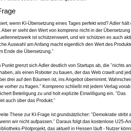
Frage
ert, wenn KI-Übersetzung eines Tages perfekt wird? Adler hält d
. Aber er sieht den Wert von kompreno nicht in der Übersetzung s
ellennetzwerk ist schützenswert, und wir schützen es auch akti
che Auswahl am Anfang macht eigentlich den Wert des Produkt
am Ende die Übersetzung."
 Punkt grenzt sich Adler deutlich von Startups ab, die "nichts an
aben, als einen Roboter zu bauen, der das Web crawlt und jede
 bei drei auf den Bäumen ist, ins Angebot übernimmt. Wahrschein
e vorher zu fragen." Kompreno schließt mit jedem Verlag vorab 
sichert Beteiligung zu und holt explizite Einwilligung ein. "Das 
et auch über das Produkt."
eite These zur KI-Frage ist grundsätzlicher: "Demokratie stirbt a
wenn wir nicht aufpassen." Daraus folgt das kostenlose U25-An
ibliotheks-Pilotprojekt, das aktuell in Hessen läuft - Nutzer könn