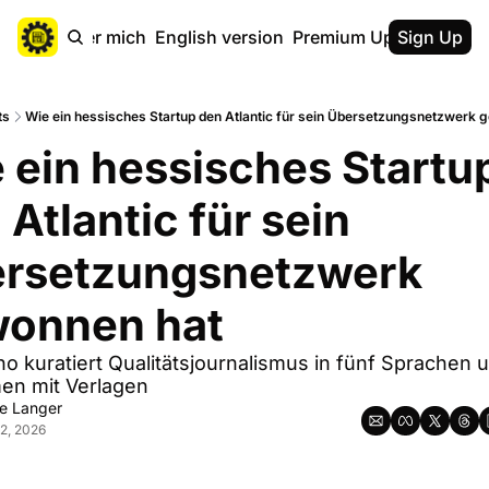
ebsite
Über mich
English version
Premium Upgrade
Sign Up
Kaff
ts
Wie ein hessisches Startup den Atlantic für sein Übersetzungsnetzwerk
 ein hessisches Startup
Atlantic für sein 
ersetzungsnetzwerk 
onnen hat
 kuratiert Qualitätsjournalismus in fünf Sprachen un
en mit Verlagen
ke Langer
2, 2026