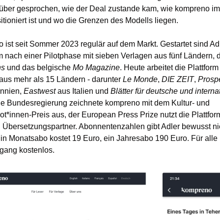
rüber gesprochen, wie der Deal zustande kam, wie kompreno im
itioniert ist und wo die Grenzen des Modells liegen.
ist seit Sommer 2023 regulär auf dem Markt. Gestartet sind Adl
ns
 und das belgische 
Mo Magazine
. Heute arbeitet die Plattform 
aus mehr als 15 Ländern - darunter 
Le Monde
, 
DIE ZEIT
, 
Prosp
nnien, 
Eastwest
 aus Italien und 
Blätter für deutsche und internat
ie Bundesregierung zeichnete kompreno mit dem Kultur- und 
lot*innen-Preis aus, der European Press Prize nutzt die Plattform
en Übersetzungspartner. Abonnentenzahlen gibt Adler bewusst nic
in Monatsabo kostet 19 Euro, ein Jahresabo 190 Euro. Für alle u
ugang kostenlos.