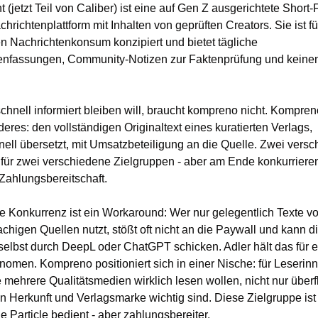
(jetzt Teil von Caliber) ist eine auf Gen Z ausgerichtete Short-
hrichtenplattform mit Inhalten von geprüften Creators. Sie ist für
 Nachrichtenkonsum konzipiert und bietet tägliche 
fassungen, Community-Notizen zur Faktenprüfung und keine
chnell informiert bleiben will, braucht kompreno nicht. Kompreno
eres: den vollständigen Originaltext eines kuratierten Verlags, 
nell übersetzt, mit Umsatzbeteiligung an die Quelle. Zwei versc
für zwei verschiedene Zielgruppen - aber am Ende konkurrieren
Zahlungsbereitschaft. 
e Konkurrenz ist ein Workaround: Wer nur gelegentlich Texte vo
chigen Quellen nutzt, stößt oft nicht an die Paywall und kann di
selbst durch DeepL oder ChatGPT schicken. Adler hält das für ei
men. Kompreno positioniert sich in einer Nische: für Leserinn
e mehrere Qualitätsmedien wirklich lesen wollen, nicht nur überfl
 Herkunft und Verlagsmarke wichtig sind. Diese Zielgruppe ist k
die Particle bedient - aber zahlungsbereiter.