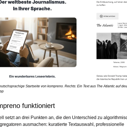
eutschsprachige Startseite von kompreno. Rechts: Ein Text aus The Atlantic auf deut
pp
preno funktioniert
l setzt an drei Punkten an, die den Unterschied zu algorithmis
egatoren ausmachen: kuratierte Textauswahl, professionelle 